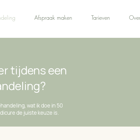
deling
Afspraak maken
Tarieven
Over
r tijdens een
andeling?
ehandeling, wat ik doe in 50
icure de juiste keuze is.