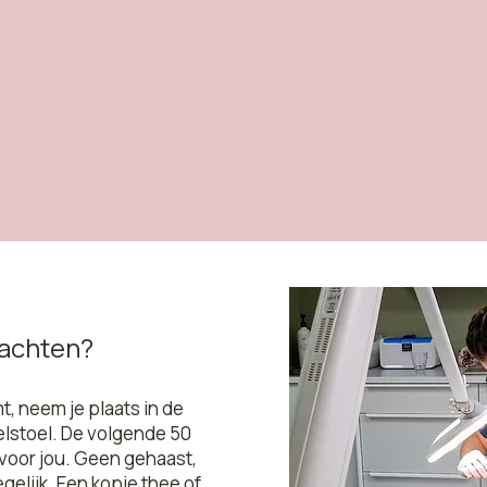
wachten?
, neem je plaats in de
lstoel. De volgende 50
 voor jou. Geen gehaast,
gelijk. Een kopje thee of