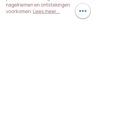
nagelriemen en ontstekingen
voorkomen.
Lees meer...
PEACHYNAILS PEDICURE
Algemene
voorwaarden
Op de site
Pedicurebehandeling
Voetproblemen
Voor thuis
Tarieven
Contact
© 2026 by PeachyNails Gouda
KvK.nr.:
50742442